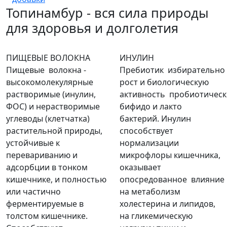
Топинамбур - вся сила природы
для здоровья и долголетия
ПИЩЕВЫЕ ВОЛОКНА
ИНУЛИН
Пищевые волокна -
Пребиотик избирательн
высокомолекулярные
рост и биологическую
растворимые (инулин,
активность пробиотическ
ФОС) и нерастворимые
бифидо и лакто
углеводы (клетчатка)
бактерий. Инулин
растительной природы,
способствует
устойчивые к
нормализации
перевариванию и
микрофлоры кишечника,
адсорбции в тонком
оказывает
кишечнике, и полностью
опосредованное влияние
или частично
на метаболизм
ферментируемые в
холестерина и липидов,
толстом кишечнике.
на гликемическую