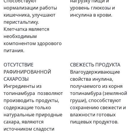
Способствуют
нагрузку пищи и
нормализации работы
уровень глюкозы и
кишечника, улучшают
инсулина в крови.
перистальтику.
Клетчатка является
необходимым
компонентом здорового
питания.
ОТСУТСТВИЕ
СВЕЖЕСТЬ ПРОДУКТА
РАФИНИРОВАННОЙ
Влагоудерживающие
САХАРОЗЫ
свойства инулина,
Ингредиенты из
получаемого из корня
топинамбура позволяют
топинамбура (земляной
производить продукты,
груши), способствуют
содержащие только
сохранению свежести и
натуральные природные
влажности готовых
сахара, являются
пищевых продуктов.
источником сладости