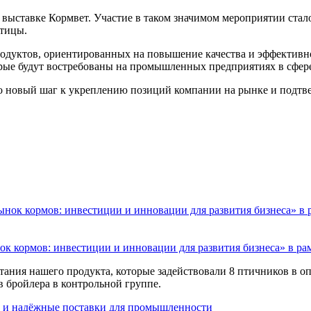
а выставке Кормвет. Участие в таком значимом мероприятии ста
птицы.
дуктов, ориентированных на повышение качества и эффективно
рые будут востребованы на промышленных предприятиях в сфере
 новый шаг к укреплению позиций компании на рынке и подтве
к кормов: инвестиции и инновации для развития бизнеса» в ра
ания нашего продукта, которые задействовали 8 птичников в о
в бройлера в контрольной группе.