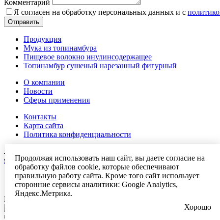
Комментарий
Я согласен на обработку персональных данных и с
политико
Отправить
Продукция
Мука из топинамбура
Пищевое волокно инулинсодержащее
Топинамбур сушеный нарезанный фигурный
О компании
Новости
Сферы применения
Контакты
Карта сайта
Политика конфиденциальности
Липецкая область, г. Данков ул. Экономическая д. 2
Продолжая использовать наш сайт, вы даете согласие на
sales@eastagro.ru
обработку файлов cookie, которые обеспечивают
правильную работу сайта. Кроме того сайт использует
сторонние сервисы аналитики: Google Analytics,
Яндекс.Метрика.
Первый в России завод по производству пребиотических ингр
Хорошо
© 2026 ООО "ИСТАГРО ДОН"