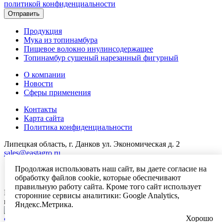
политикой конфиденциальности
Отправить
Продукция
Мука из топинамбура
Пищевое волокно инулинсодержащее
Топинамбур сушеный нарезанный фигурный
О компании
Новости
Сферы применения
Контакты
Карта сайта
Политика конфиденциальности
Липецкая область, г. Данков ул. Экономическая д. 2
sales@eastagro.ru
Продолжая использовать наш сайт, вы даете согласие на
обработку файлов cookie, которые обеспечивают
правильную работу сайта. Кроме того сайт использует
Первый в России завод по производству пребиотических
сторонние сервисы аналитики: Google Analytics,
ингредиентов из топинамбура
Яндекс.Метрика.
Хорошо