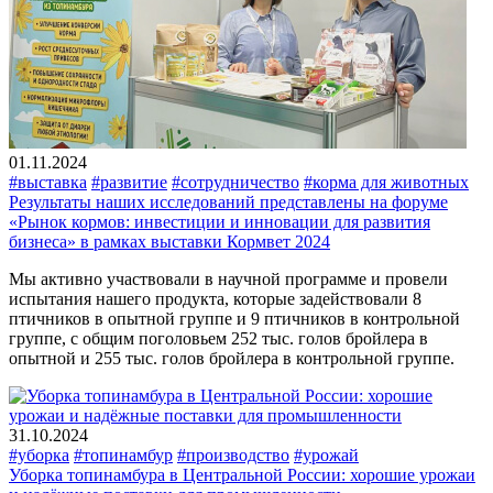
01.11.2024
#выставка
#развитие
#сотрудничество
#корма для животных
Результаты наших исследований представлены на форуме
«Рынок кормов: инвестиции и инновации для развития
бизнеса» в рамках выставки Кормвет 2024
Мы активно участвовали в научной программе и провели
испытания нашего продукта, которые задействовали 8
птичников в опытной группе и 9 птичников в контрольной
группе, с общим поголовьем 252 тыс. голов бройлера в
опытной и 255 тыс. голов бройлера в контрольной группе.
31.10.2024
#уборка
#топинамбур
#производство
#урожай
Уборка топинамбура в Центральной России: хорошие урожаи